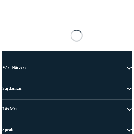
Vårt Nätverk
Sajtlänkar
Läs Mer
Språk