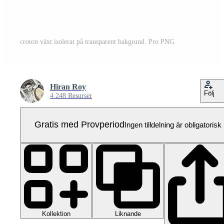
croton växt isolerat på transparent bakgrund. Pro PNG
Hiran Roy
Följ
4 248 Resurser
Gratis med Provperiod
Ingen tilldelning är obligatorisk
Kollektion
Liknande