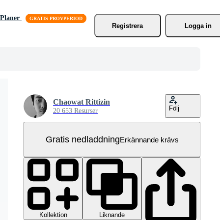
Planer
Registrera
Logga in
Chaowat Rittizin
Följ
20 653 Resurser
Gratis nedladdning
Erkännande krävs
Kollektion
Liknande