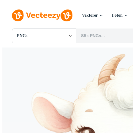
Vektorer
Foton
PNGs
Alla Bilder
Foton
PNGs
PSDs
SVGs
Mallar
Vektorer
Videor
Rörlig grafik
Redaktionella Bilder
Redaktionella Evenemang