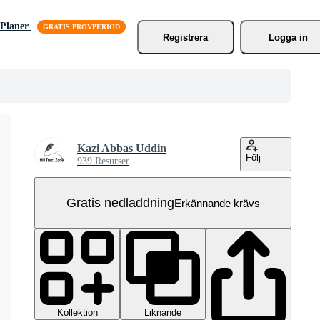
Planer
Registrera
Logga in
Kazi Abbas Uddin
Följ
939 Resurser
Gratis nedladdning
Erkännande krävs
Kollektion
Liknande