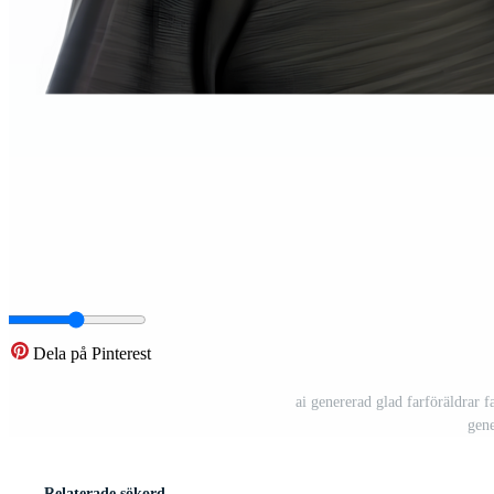
Dela på Pinterest
ai genererad glad farföräldrar f
gene
Relaterade sökord