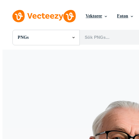
Vektorer
Foton
PNGs
Alla Bilder
Foton
PNGs
PSDs
SVGs
Mallar
Vektorer
Videor
Rörlig grafik
Redaktionella Bilder
Redaktionella Evenemang