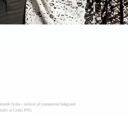
attande lycka - isolerat på transparent bakgrund.
rativ ai Gratis PNG