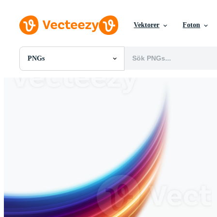
Vektorer
Foton
PNGs
Alla Bilder
Foton
PNGs
PSDs
SVGs
Mallar
Vektorer
Videor
Rörlig grafik
Redaktionella Bilder
Redaktionella Evenemang