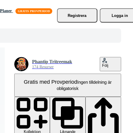
Planer
Registrera
Logga in
Phantip Tritreemak
Följ
174 Resurser
Gratis med Provperiod
Ingen tilldelning är
obligatorisk
Kollektion
Liknande