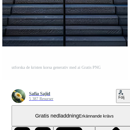
utforska de kristen korsa generativ med ai Gratis PNG
Safia Sajid
Följ
5 387 Resurser
Gratis nedladdning
Erkännande krävs