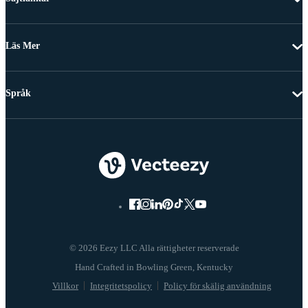
Läs Mer
Språk
© 2026 Eezy LLC Alla rättigheter reserverade
Villkor
Integritetspolicy
Policy för skälig användning