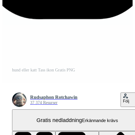
hund eller katt Tass ikon Gratis PNG
Rudsaphon Rotchawin
Följ
37 374 Resurser
Gratis nedladdning
Erkännande krävs