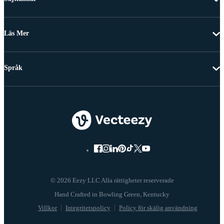
Läs Mer
Språk
© 2026 Eezy LLC Alla rättigheter reserverade
Villkor
Integritetspolicy
Policy för skälig användning