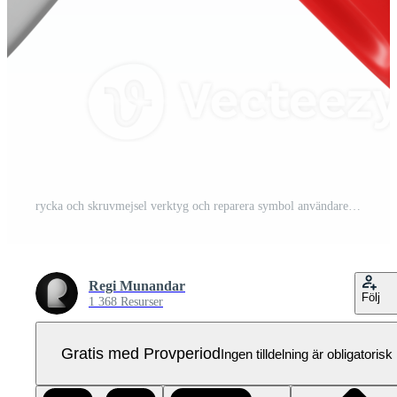
rycka och skruvmejsel verktyg och reparera symbol användare gränssnitt tema 3d ikon illustration isolerat Pro PNG
Regi Munandar
Följ
1 368 Resurser
Gratis med Provperiod
Ingen tilldelning är obligatorisk