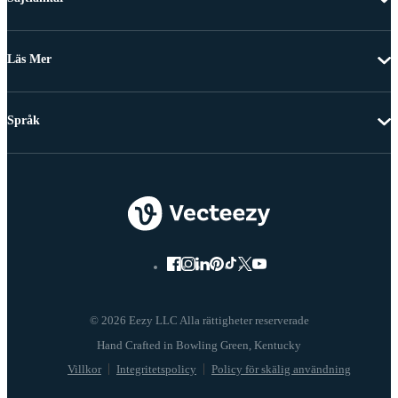
Läs Mer
Språk
© 2026 Eezy LLC Alla rättigheter reserverade
Villkor
Integritetspolicy
Policy för skälig användning