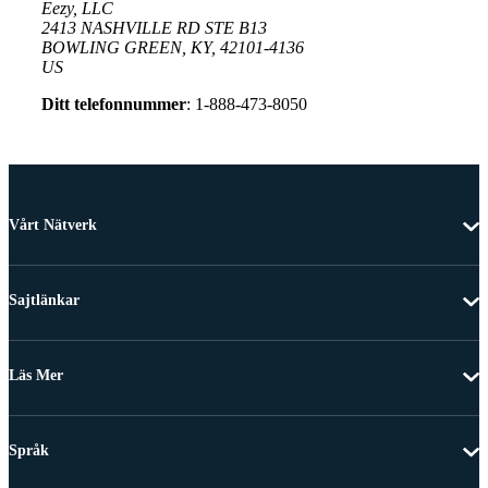
Eezy, LLC
2413 NASHVILLE RD STE B13
BOWLING GREEN, KY, 42101-4136
US
Ditt telefonnummer
: 1-888-473-8050
Vårt Nätverk
Sajtlänkar
Läs Mer
Språk