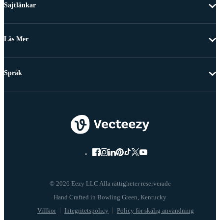
Sajtlänkar
Läs Mer
Språk
© 2026 Eezy LLC Alla rättigheter reserverade
Villkor
Integritetspolicy
Policy för skälig användning