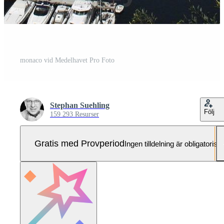
monaco vid Medelhavet Pro Foto
Stephan Suehling
Följ
159 293 Resurser
Gratis med Provperiod
Ingen tilldelning är obligatorisk