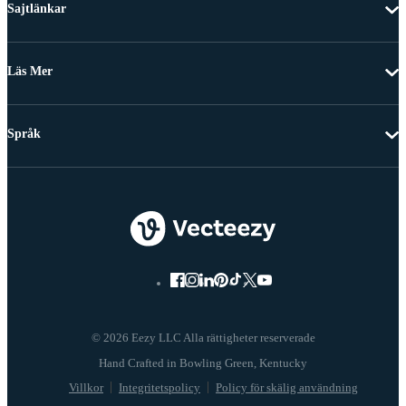
Sajtlänkar
Läs Mer
Språk
© 2026 Eezy LLC Alla rättigheter reserverade
Villkor
Integritetspolicy
Policy för skälig användning