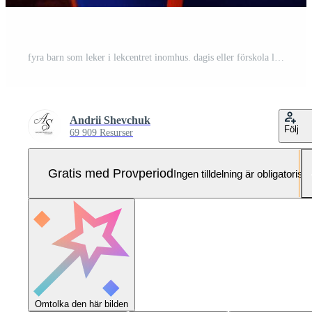
fyra barn som leker i lekcentret inomhus. dagis eller förskola lekrum. sitter vid bordet med plastfrukter. Pro Foto
Andrii Shevchuk
Följ
69 909 Resurser
Gratis med Provperiod
Ingen tilldelning är obligatorisk
Omtolka den här bilden