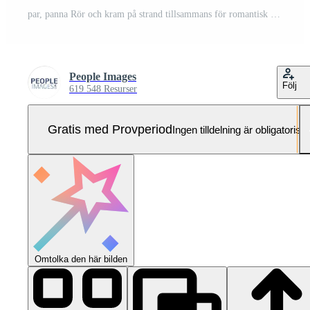
par, panna Rör och kram på strand tillsammans för romantisk solnedgång, bindning i natur och kärlek. Lycklig, man och kvinna omfamning på hav sida för Semester, äventyr och sommar resa eller semester Pro Foto
People Images
Följ
619 548 Resurser
Gratis med Provperiod
Ingen tilldelning är obligatorisk
Omtolka den här bilden