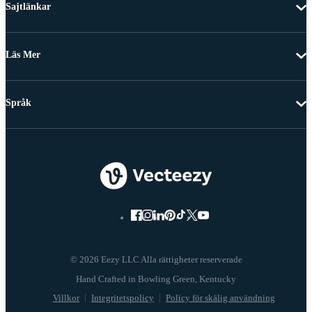
Sajtlänkar
Läs Mer
Språk
© 2026 Eezy LLC Alla rättigheter reserverade
Villkor
Integritetspolicy
Policy för skälig användning