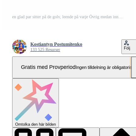
en glad par sitter på de golv, leende på varje Övrig medan innehav en röd hjärta Skära ut. de är avslappnad, visa upp kärlek och förbindelse i en minimalistisk miljö. Pro Foto
Kostiantyn Postumitenko
Följ
133 525 Resurser
Gratis med Provperiod
Ingen tilldelning är obligatorisk
Omtolka den här bilden