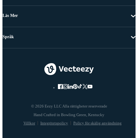
Läs Mer
Språk
© 2026 Eezy LLC Alla rättigheter reserverade
Villkor
Integritetspolicy
Policy för skälig användning