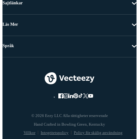
Sajtlänkar
Läs Mer
Språk
© 2026 Eezy LLC Alla rättigheter reserverade
Villkor
Integritetspolicy
Policy för skälig användning