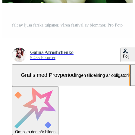
fält av ljusa färska tulpaner. våren festival av blommor. Pro Foto
Galina Atroshchenko
Följ
5 455 Resurser
Gratis med Provperiod
Ingen tilldelning är obligatorisk
Omtolka den här bilden