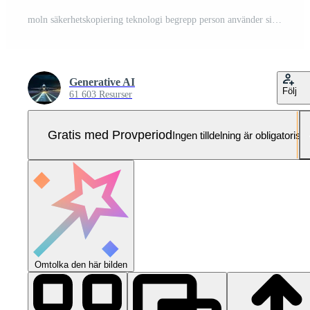
moln säkerhetskopiering teknologi begrepp person använder sig av bärbar dator till säkra data genom moln tjänster Pro Foto
Generative AI
Följ
61 603 Resurser
Gratis med Provperiod
Ingen tilldelning är obligatorisk
Omtolka den här bilden