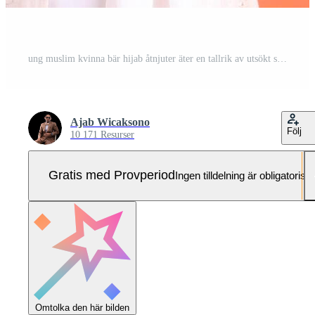
ung muslim kvinna bär hijab åtnjuter äter en tallrik av utsökt spaghetti med ätpinnar. hon visas Lycklig och förtjust, isolerat på en orange bakgrund Pro Foto
Ajab Wicaksono
Följ
10 171 Resurser
Gratis med Provperiod
Ingen tilldelning är obligatorisk
Omtolka den här bilden