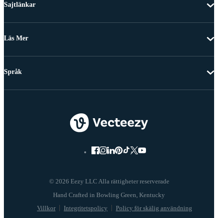
Sajtlänkar
Läs Mer
Språk
© 2026 Eezy LLC Alla rättigheter reserverade
Villkor
Integritetspolicy
Policy för skälig användning