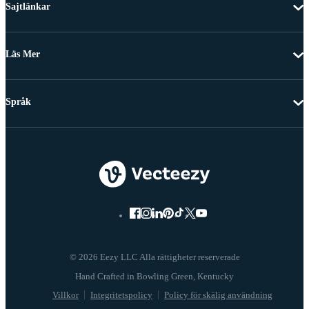
Sajtlänkar
Läs Mer
Språk
© 2026 Eezy LLC Alla rättigheter reserverade
Villkor
Integritetspolicy
Policy för skälig användning