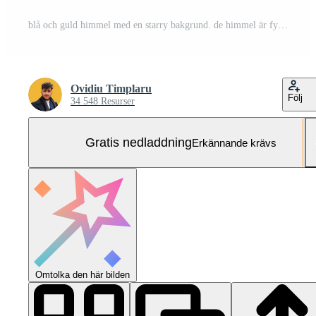
blå och guld himmel med en starry bakgrund. de himmel är fylld med stjärnor och de färger är vibrerande Gratis Foto
Ovidiu Timplaru
Följ
34 548 Resurser
Gratis nedladdning
Erkännande krävs
Omtolka den här bilden