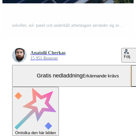
solceller, sol- panel och underhåll arbetstagare använder sig av en byggnad nivå linjal under inspektion. sol- energi, förnybar energi och man håller på med kolla upp av elektricitet hållbarhet innovation Gratis Foto
Anatolii Cherkas
Följ
15 951 Resurser
Gratis nedladdning
Erkännande krävs
Omtolka den här bilden