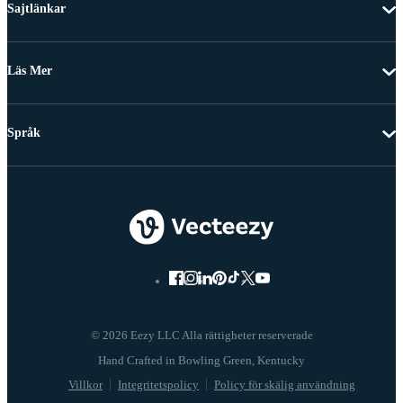
Sajtlänkar
Läs Mer
Språk
© 2026 Eezy LLC Alla rättigheter reserverade
Villkor
Integritetspolicy
Policy för skälig användning