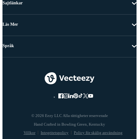
Sajtlänkar
Läs Mer
Språk
© 2026 Eezy LLC Alla rättigheter reserverade
Villkor
Integritetspolicy
Policy för skälig användning