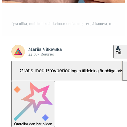
fyra olika, multinationell kvinnor omfamnar, ser på kamera, närbild Framställ i studio Pro Foto
Mariia Vitkovska
Följ
22 307 Resurser
Gratis med Provperiod
Ingen tilldelning är obligatorisk
Omtolka den här bilden