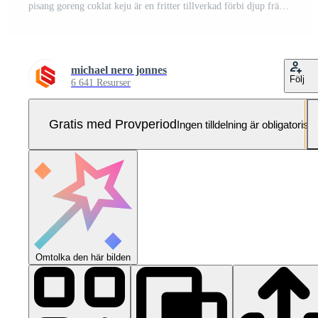
pisang goreng coklat keju är en fritter tillverkad förbi djup fräsning misshandlade groblad i varm olja. de smet mest vanligen användningar en kombination av mjöl, antingen vete, ris mjöl, tapioka eller bröd smula. Pro Foto
michael nero jonnes
Följ
6 641 Resurser
Gratis med Provperiod
Ingen tilldelning är obligatorisk
Omtolka den här bilden