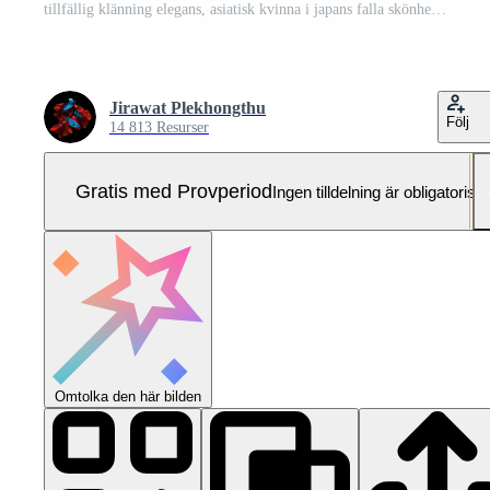
tillfällig klänning elegans, asiatisk kvinna i japans falla skönhet, en glad Semester porträtt mitt i gul och röd lövverk. en resa fångande de väsen av natur, mode, och tillfällig elegans. Pro Foto
Jirawat Plekhongthu
Följ
14 813 Resurser
Gratis med Provperiod
Ingen tilldelning är obligatorisk
Omtolka den här bilden