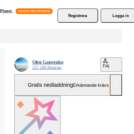
Planer
Registrera
Logga in
Oleg Gapeenko
Följ
237 108 Resurser
Gratis nedladdning
Erkännande krävs