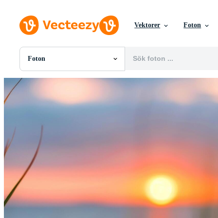
Vektorer
Foton
Foton
Alla Bilder
Foton
PNGs
PSDs
SVGs
Mallar
Vektorer
Videor
Rörlig grafik
Redaktionella Bilder
Redaktionella Evenemang