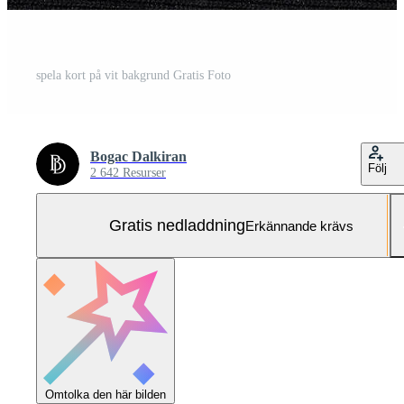
spela kort på vit bakgrund Gratis Foto
Bogac Dalkiran
Följ
2 642 Resurser
Gratis nedladdning
Erkännande krävs
Omtolka den här bilden