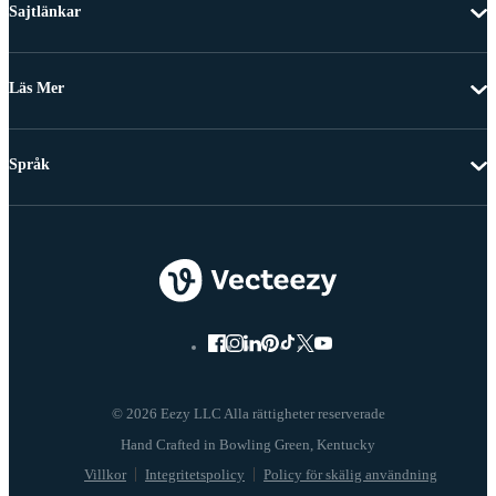
Sajtlänkar
Läs Mer
Språk
© 2026 Eezy LLC Alla rättigheter reserverade
Villkor
Integritetspolicy
Policy för skälig användning