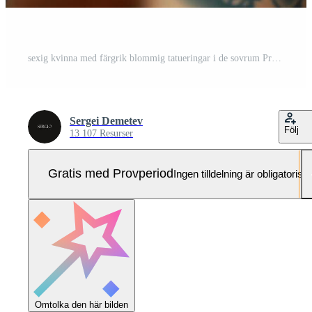
sexig kvinna med färgrik blommig tatueringar i de sovrum Pro Foto
Sergei Demetev
Följ
13 107 Resurser
Gratis med Provperiod
Ingen tilldelning är obligatorisk
Omtolka den här bilden