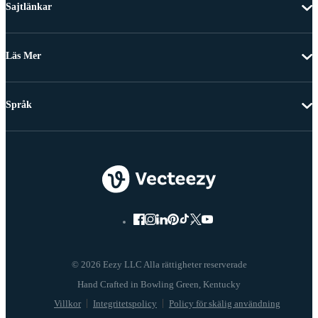
Sajtlänkar
Läs Mer
Språk
© 2026 Eezy LLC Alla rättigheter reserverade
Villkor
Integritetspolicy
Policy för skälig användning