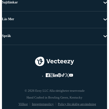
Sajtlänkar
Läs Mer
Språk
© 2026 Eezy LLC Alla rättigheter reserverade
Villkor
Integritetspolicy
Policy för skälig användning