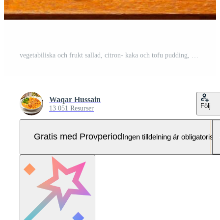
vegetabiliska och frukt sallad, citron- kaka och tofu pudding, citron- och äpple paj, curry fläsk hacka ris, bbq ris, rostad fläsk hamburgare, gyllene pomelo te, fläder gnistrande dryck, kakao ole eras Pro Foto
Waqar Hussain
Följ
13 051 Resurser
Gratis med Provperiod
Ingen tilldelning är obligatorisk