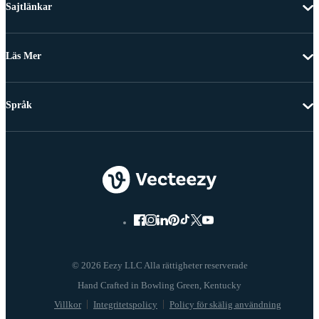
Sajtlänkar
Läs Mer
Språk
© 2026 Eezy LLC Alla rättigheter reserverade
Villkor
Integritetspolicy
Policy för skälig användning