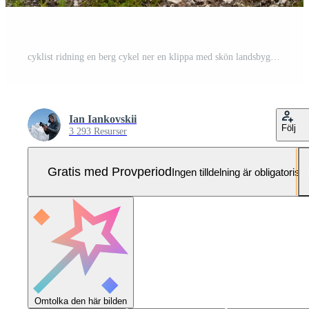
cyklist ridning en berg cykel ner en klippa med skön landsbygden i de bakgrund. extrem sport och enduro cykel begrepp Pro Foto
Ian Iankovskii
Följ
3 293 Resurser
Gratis med Provperiod
Ingen tilldelning är obligatorisk
Omtolka den här bilden