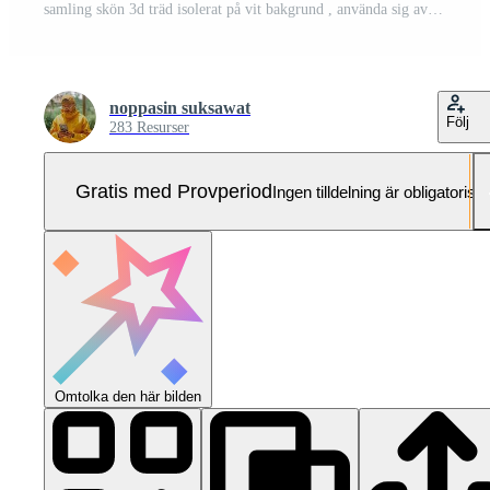
samling skön 3d träd isolerat på vit bakgrund , använda sig av för visualisering i arkitektonisk design eller trädgård dekorera Pro Foto
noppasin suksawat
Följ
283 Resurser
Gratis med Provperiod
Ingen tilldelning är obligatorisk
Omtolka den här bilden