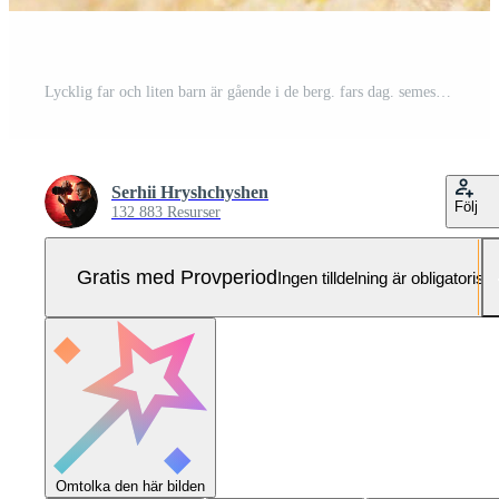
Lycklig far och liten barn är gående i de berg. fars dag. semester i de nationell parkera Pro Foto
Serhii Hryshchyshen
Följ
132 883 Resurser
Gratis med Provperiod
Ingen tilldelning är obligatorisk
Omtolka den här bilden