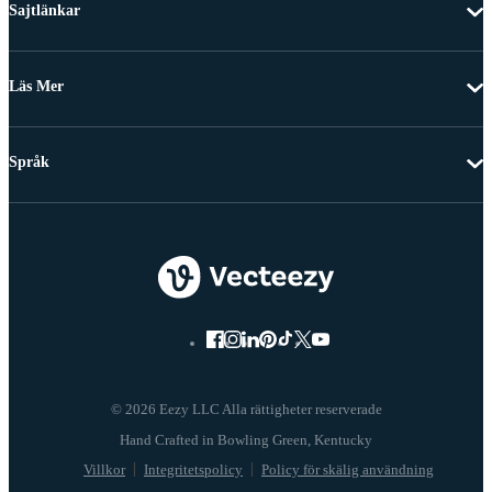
Sajtlänkar
Läs Mer
Språk
© 2026 Eezy LLC Alla rättigheter reserverade
Villkor
Integritetspolicy
Policy för skälig användning