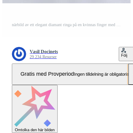
närbild av ett elegant diamant ringa på en kvinnas finger med en modern manikyr, solljus. kärlek och bröllop begrepp. mjuk och selektiv fokus. Pro Foto
Vasil Docinets
Följ
29 234 Resurser
Gratis med Provperiod
Ingen tilldelning är obligatorisk
Omtolka den här bilden