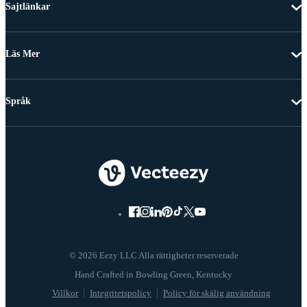
Sajtlänkar
Läs Mer
Språk
© 2026 Eezy LLC Alla rättigheter reserverade
Villkor
Integritetspolicy
Policy för skälig användning