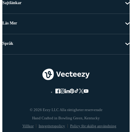
Sajtlänkar
Läs Mer
Språk
© 2026 Eezy LLC Alla rättigheter reserverade
Villkor
Integritetspolicy
Policy för skälig användning