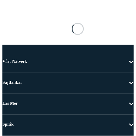
Vårt Nätverk
Sajtlänkar
Läs Mer
Språk