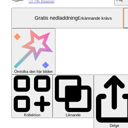
53 796 Resurser
Gratis nedladdning
Erkännande krävs
Omtolka den här bilden
Kollektion
Liknande
Delge