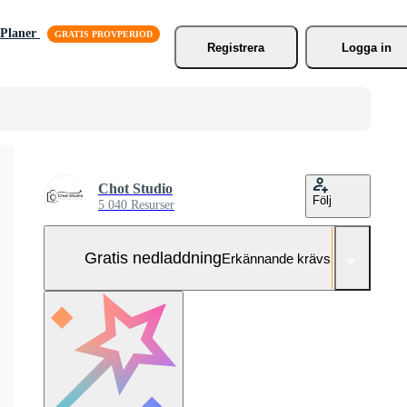
Planer
Registrera
Logga in
Chot Studio
Följ
5 040 Resurser
Gratis nedladdning
Erkännande krävs