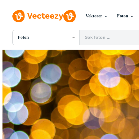
Vektorer
Foton
Foton
Alla Bilder
Foton
PNGs
PSDs
SVGs
Mallar
Vektorer
Videor
Rörlig grafik
Redaktionella Bilder
Redaktionella Evenemang