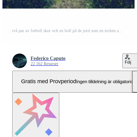
två par av fotboll skor och en boll på de jord som en tecken av utmaning Pro Foto
Federico Caputo
Följ
22 162 Resurser
Gratis med Provperiod
Ingen tilldelning är obligatorisk