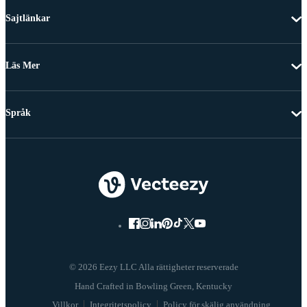
Sajtlänkar
Läs Mer
Språk
© 2026 Eezy LLC Alla rättigheter reserverade
Villkor
Integritetspolicy
Policy för skälig användning