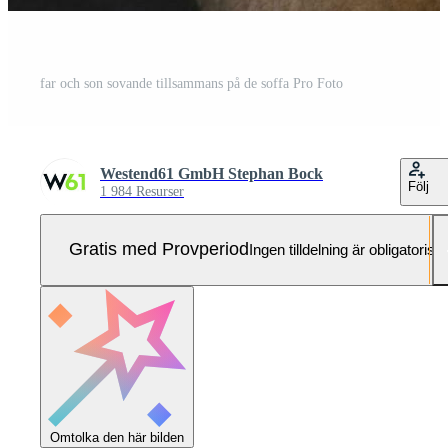
far och son sovande tillsammans på de soffa Pro Foto
Westend61 GmbH Stephan Bock
Följ
1 984 Resurser
Gratis med Provperiod
Ingen tilldelning är obligatorisk
Omtolka den här bilden