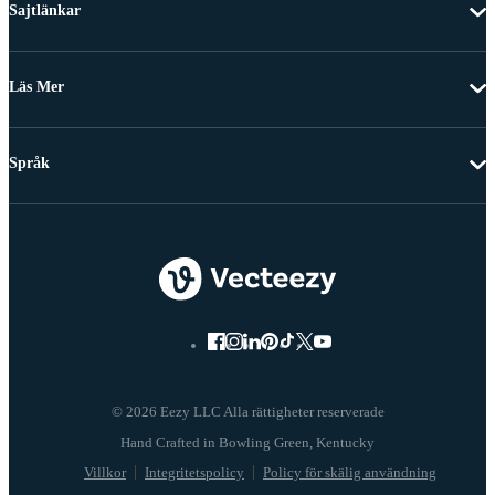
Sajtlänkar
Läs Mer
Språk
© 2026 Eezy LLC Alla rättigheter reserverade
Villkor
Integritetspolicy
Policy för skälig användning