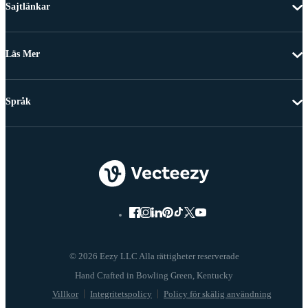
Sajtlänkar
Läs Mer
Språk
© 2026 Eezy LLC Alla rättigheter reserverade
Villkor
Integritetspolicy
Policy för skälig användning