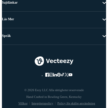
Sajtlänkar
Läs Mer
Språk
© 2026 Eezy LLC Alla rättigheter reserverade
Villkor
Integritetspolicy
Policy för skälig användning