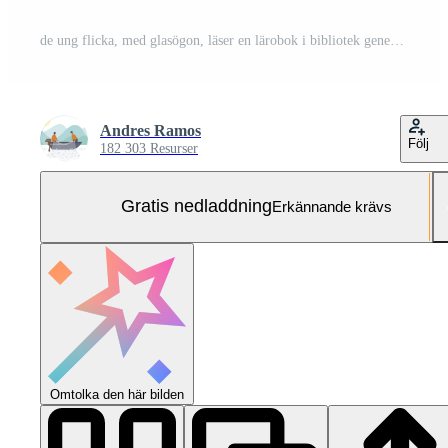
de ung flicka, med glasögon, läser en lärobok i bibliotek genererad förbi ai Gratis Foto
Andres Ramos
Följ
182 303 Resurser
Gratis nedladdning
Erkännande krävs
Omtolka den här bilden