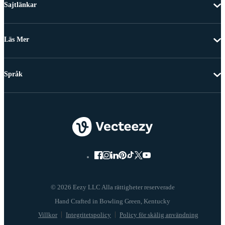
Sajtlänkar
Läs Mer
Språk
© 2026 Eezy LLC Alla rättigheter reserverade
Villkor
Integritetspolicy
Policy för skälig användning