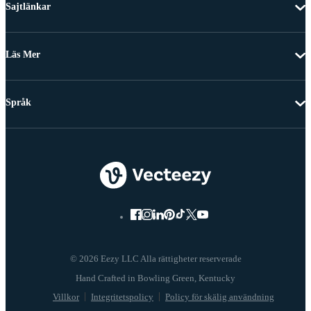
Sajtlänkar
Läs Mer
Språk
© 2026 Eezy LLC Alla rättigheter reserverade
Villkor
Integritetspolicy
Policy för skälig användning