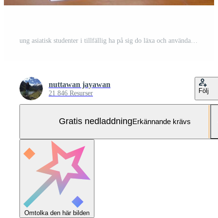
ung asiatisk studenter i tillfällig ha på sig do läxa och använda sig av en teknologi bärbar dator i de universitet bibliotek. de studenter är sökande för kunskap och är framställning för de examen. Gratis Foto
nuttawan jayawan
Följ
21 846 Resurser
Gratis nedladdning
Erkännande krävs
Omtolka den här bilden