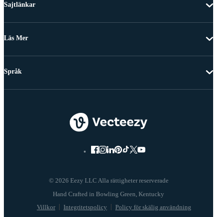
Sajtlänkar
Läs Mer
Språk
© 2026 Eezy LLC Alla rättigheter reserverade
Villkor
Integritetspolicy
Policy för skälig användning