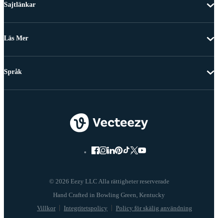
Sajtlänkar
Läs Mer
Språk
© 2026 Eezy LLC Alla rättigheter reserverade
Villkor
Integritetspolicy
Policy för skälig användning