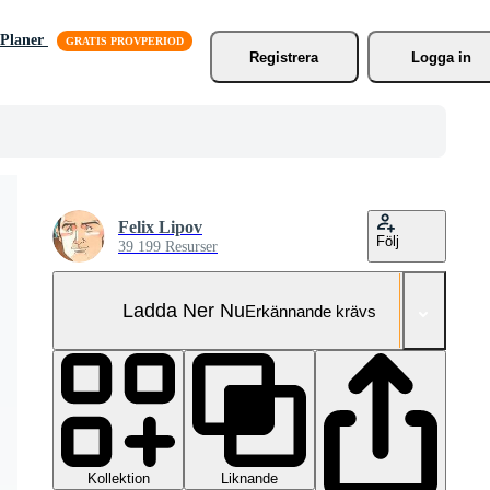
Planer
Registrera
Logga in
Felix Lipov
Följ
39 199 Resurser
Ladda Ner Nu
Erkännande krävs
Kollektion
Liknande