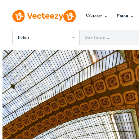
Vektorer
Foton
Foton
Alla Bilder
Foton
PNGs
PSDs
SVGs
Mallar
Vektorer
Videor
Rörlig grafik
Redaktionella Bilder
Redaktionella Evenemang