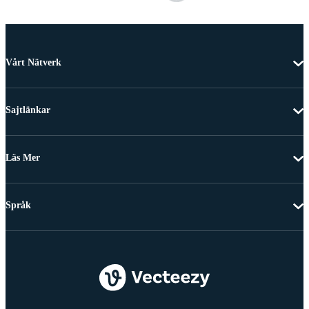
Vårt Nätverk
Sajtlänkar
Läs Mer
Språk