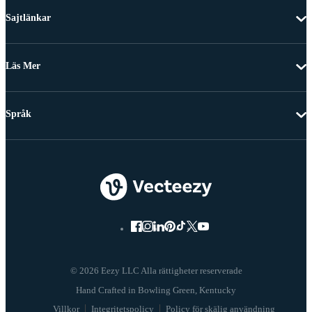
Sajtlänkar
Läs Mer
Språk
© 2026 Eezy LLC Alla rättigheter reserverade
Villkor
Integritetspolicy
Policy för skälig användning