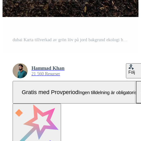
dubai Karta tillverkad av grön löv på jord bakgrund ekologi begrepp Pro Foto
Hammad Khan
Följ
21 560 Resurser
Gratis med Provperiod
Ingen tilldelning är obligatorisk