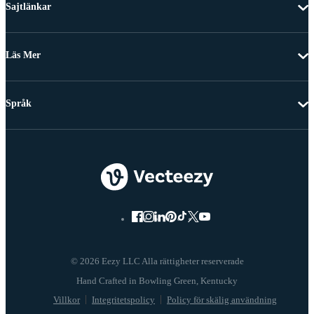
Sajtlänkar
Läs Mer
Språk
© 2026 Eezy LLC Alla rättigheter reserverade
Villkor
Integritetspolicy
Policy för skälig användning