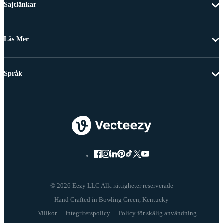
Sajtlänkar
Läs Mer
Språk
© 2026 Eezy LLC Alla rättigheter reserverade
Villkor
Integritetspolicy
Policy för skälig användning